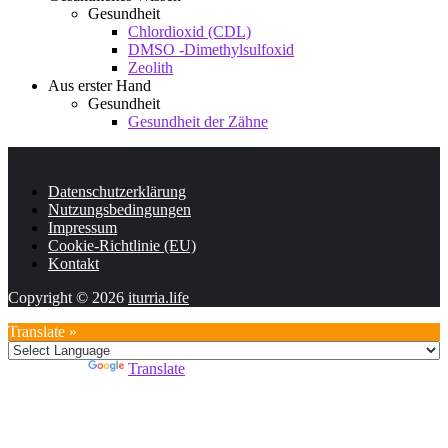
Gesundheit
Chlordioxid (CDL)
DMSO -Dimethylsulfoxid
Zeolith
Aus erster Hand
Gesundheit
Gesundheit der Zähne
Datenschutzerklärung
Nutzungsbedingungen
Impressum
Cookie-Richtlinie (EU)
Kontakt
Copyright © 2026
iturria.life
Translate »
Powered by
Translate