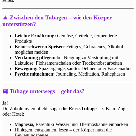
selbst.
🧘 Zwischen den Tubagen – wie den Körper
unterstützen?
Leichte Ernährung:
Gemüse, Getreide, fermentierte
Produkte
Keine schweren Speisen
: Fettiges, Gebratenes, Alkohol
möglichst meiden
Verdauung pflegen:
bei Neigung zu Verstopfung mit
Laktulose, Flohsamenschalen oder Trockenobst arbeiten
Bewegung:
Spaziergänge, sanftes Dehnen oder Faszienarbeit
Psyche mitnehmen:
Journaling, Meditation, Ruhephasen
🚉 Tubage unterwegs – geht das?
Ja!
Dr. Zabolotny empfiehlt sogar
die Reise-Tubage
– z. B. im Zug
oder Hotel:
Magnesia, Essentuki-Wasser und Thermoskanne einpacken
Hinlegen, entspannen, lesen – der Körper nutzt die
Bewegungspause