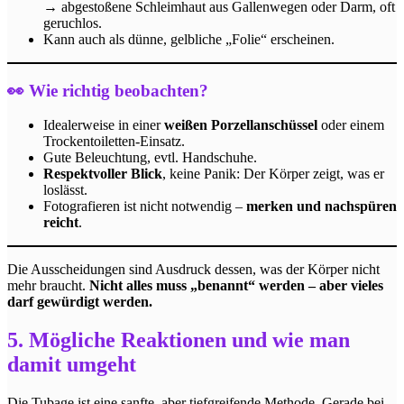
→ abgestoßene Schleimhaut aus Gallenwegen oder Darm, oft
geruchlos.
Kann auch als dünne, gelbliche „Folie“ erscheinen.
👀 Wie richtig beobachten?
Idealerweise in einer
weißen Porzellanschüssel
oder einem
Trockentoiletten-Einsatz.
Gute Beleuchtung, evtl. Handschuhe.
Respektvoller Blick
, keine Panik: Der Körper zeigt, was er
loslässt.
Fotografieren ist nicht notwendig –
merken und nachspüren
reicht
.
Die Ausscheidungen sind Ausdruck dessen, was der Körper nicht
mehr braucht.
Nicht alles muss „benannt“ werden – aber vieles
darf gewürdigt werden.
5. Mögliche Reaktionen und wie man
damit umgeht
Die Tubage ist eine sanfte, aber tiefgreifende Methode. Gerade bei