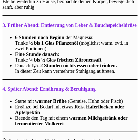
Bleibe weiterhin zu Hause, beobachte deinen Körper, bewege dich
sanft, aber ruhig.
3. Früher Abend: Entleerung von Leber & Bauchspeicheldrüse
6 Stunden nach Beginn
der Magnesia:
Trinke
½ bis 1 Glas Pflanzenöl
(möglichst warm, evtl. in
zwei Portionen).
Eine Stunde danach:
Trinke
¼ bis ½ Glas frischen Zitronensaft
.
Danach
1,5–2 Stunden nichts essen oder trinken.
In dieser Zeit kann vermehrter Stuhlgang auftreten.
4. Später Abend: Ernährung & Beruhigung
Starte mit
warmer Brühe
(Gemüse, Huhn oder Fisch)
Ergänze bei Bedarf mit etwas
Reis, Haferflocken oder
Apfelpektin
Beende den Tag mit einem
warmen Milchgetränk oder
fermentierter Molkerei