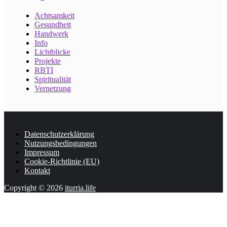
Achtsamkeit
Gesundheit
Handwerk
Info
Lichtblicke
Projekte
RBTI
Spiritualität
Vernetzung
Datenschutzerklärung
Nutzungsbedingungen
Impressum
Cookie-Richtlinie (EU)
Kontakt
Copyright © 2026
iturria.life