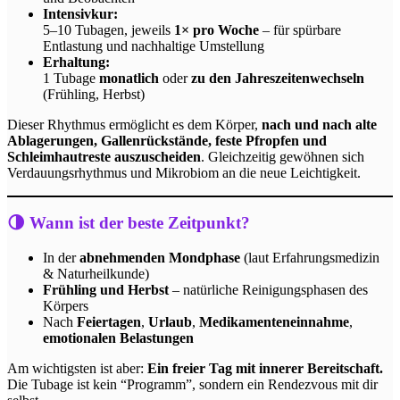
Intensivkur:
5–10 Tubagen, jeweils
1× pro Woche
– für spürbare
Entlastung und nachhaltige Umstellung
Erhaltung:
1 Tubage
monatlich
oder
zu den Jahreszeitenwechseln
(Frühling, Herbst)
Dieser Rhythmus ermöglicht es dem Körper,
nach und nach alte
Ablagerungen, Gallenrückstände, feste Pfropfen und
Schleimhautreste auszuscheiden
. Gleichzeitig gewöhnen sich
Verdauungsrhythmus und Mikrobiom an die neue Leichtigkeit.
🌗 Wann ist der beste Zeitpunkt?
In der
abnehmenden Mondphase
(laut Erfahrungsmedizin
& Naturheilkunde)
Frühling und Herbst
– natürliche Reinigungsphasen des
Körpers
Nach
Feiertagen
,
Urlaub
,
Medikamenteneinnahme
,
emotionalen Belastungen
Am wichtigsten ist aber:
Ein freier Tag mit innerer Bereitschaft.
Die Tubage ist kein “Programm”, sondern ein Rendezvous mit dir