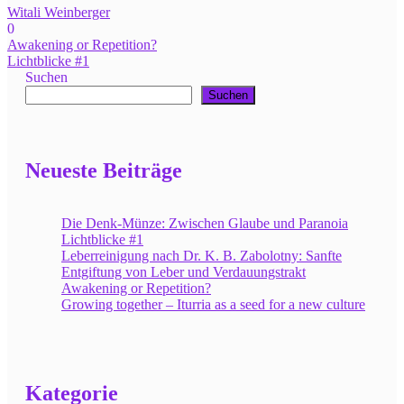
Witali Weinberger
0
Post
Awakening or Repetition?
Lichtblicke #1
navigation
Suchen
Suchen
Neueste Beiträge
Die Denk-Münze: Zwischen Glaube und Paranoia
Lichtblicke #1
Leberreinigung nach Dr. K. B. Zabolotny: Sanfte
Entgiftung von Leber und Verdauungstrakt
Awakening or Repetition?
Growing together – Iturria as a seed for a new culture
Kategorie