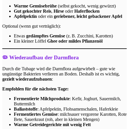
Warme Gemüsebrühe
(selbst gekocht, wenig gewürzt)
Gut gekochter Reis
,
Hirse
oder
Haferflocken
Apfelpektin
oder ein
geriebener, leicht gebackener Apfel
Optional (wenn gut verträglich):
Etwas
gedämpftes Gemüse
(z. B. Zucchini, Karotten)
Ein kleiner Löffel
Ghee oder mildes Pflanzenöl
🦠 Wiederaufbau der Darmflora
Durch die Tubage wird die Darmflora aufgewirbelt – gute wie
ungünstige Bakterien verlieren an Boden. Deshalb ist es wichtig,
gezielt wiederaufzubauen
:
Empfohlen für die nächsten Tage:
Fermentierte Milchprodukte
: Kefir, Joghurt, Sauermilch,
Buttermilch
Ballaststoffe
: Apfelpektin, Flohsamenschalen, Haferkleie
Fermentiertes Gemüse
: milchsauer vergorene Karotten, Rote
Bete, Sauerkraut (roh, aber in kleinen Mengen)
Warme Getreidegerichte mit wenig Fett