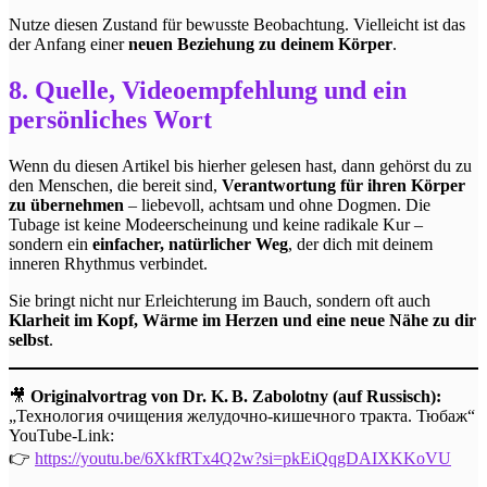
Nutze diesen Zustand für bewusste Beobachtung. Vielleicht ist das
der Anfang einer
neuen Beziehung zu deinem Körper
.
8. Quelle, Videoempfehlung und ein
persönliches Wort
Wenn du diesen Artikel bis hierher gelesen hast, dann gehörst du zu
den Menschen, die bereit sind,
Verantwortung für ihren Körper
zu übernehmen
– liebevoll, achtsam und ohne Dogmen. Die
Tubage ist keine Modeerscheinung und keine radikale Kur –
sondern ein
einfacher, natürlicher Weg
, der dich mit deinem
inneren Rhythmus verbindet.
Sie bringt nicht nur Erleichterung im Bauch, sondern oft auch
Klarheit im Kopf, Wärme im Herzen und eine neue Nähe zu dir
selbst
.
🎥
Originalvortrag von Dr. K. B. Zabolotny (auf Russisch):
„Технология очищения желудочно-кишечного тракта. Тюбаж“
YouTube-Link:
👉
https://youtu.be/6XkfRTx4Q2w?si=pkEiQqgDAIXKKoVU