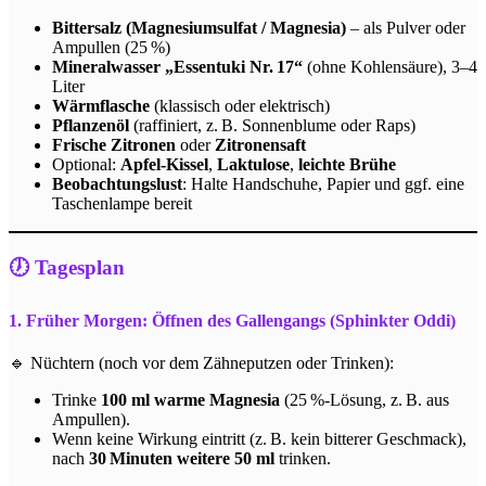
Bittersalz (Magnesiumsulfat / Magnesia)
– als Pulver oder
Ampullen (25 %)
Mineralwasser „Essentuki Nr. 17“
(ohne Kohlensäure), 3–4
Liter
Wärmflasche
(klassisch oder elektrisch)
Pflanzenöl
(raffiniert, z. B. Sonnenblume oder Raps)
Frische Zitronen
oder
Zitronensaft
Optional:
Apfel-Kissel
,
Laktulose
,
leichte Brühe
Beobachtungslust
: Halte Handschuhe, Papier und ggf. eine
Taschenlampe bereit
🕖 Tagesplan
1. Früher Morgen: Öffnen des Gallengangs (Sphinkter Oddi)
🔹 Nüchtern (noch vor dem Zähneputzen oder Trinken):
Trinke
100 ml warme Magnesia
(25 %-Lösung, z. B. aus
Ampullen).
Wenn keine Wirkung eintritt (z. B. kein bitterer Geschmack),
nach
30 Minuten weitere 50 ml
trinken.