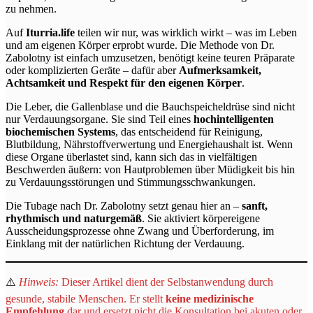
zu nehmen.
Auf
Iturria.life
teilen wir nur, was wirklich wirkt – was im Leben
und am eigenen Körper erprobt wurde. Die Methode von Dr.
Zabolotny ist einfach umzusetzen, benötigt keine teuren Präparate
oder komplizierten Geräte – dafür aber
Aufmerksamkeit,
Achtsamkeit und Respekt für den eigenen Körper
.
Die Leber, die Gallenblase und die Bauchspeicheldrüse sind nicht
nur Verdauungsorgane. Sie sind Teil eines
hochintelligenten
biochemischen Systems
, das entscheidend für Reinigung,
Blutbildung, Nährstoffverwertung und Energiehaushalt ist. Wenn
diese Organe überlastet sind, kann sich das in vielfältigen
Beschwerden äußern: von Hautproblemen über Müdigkeit bis hin
zu Verdauungsstörungen und Stimmungsschwankungen.
Die Tubage nach Dr. Zabolotny setzt genau hier an –
sanft,
rhythmisch und naturgemäß
. Sie aktiviert körpereigene
Ausscheidungsprozesse ohne Zwang und Überforderung, im
Einklang mit der natürlichen Richtung der Verdauung.
⚠️
Hinweis:
Dieser Artikel dient der Selbstanwendung durch
gesunde, stabile Menschen. Er stellt
keine medizinische
Empfehlung
dar und ersetzt nicht die Konsultation bei akuten oder